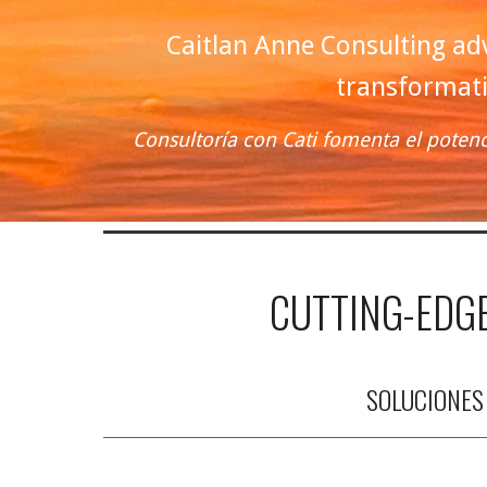
Caitlan Anne Consulting ad
transformati
Consultoría con Cati fomenta el potenc
CUTTING-EDG
SOLUCIONES