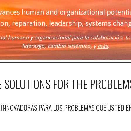
vances human and organizational potential 
on, reparation, leadership, systems chan
ial humano y organizacional para la colaboración, tr
liderazgo, cambio sistémico, y
más
.
E SOLUTIONS FOR THE PROBLEM
 INNOVADORAS PARA LOS PROBLEMAS QUE USTED E