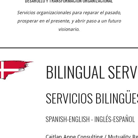
DESAROLLO Y TRANSFORMACIÓN ORGANIZACIONAL
Servicios organizacionales para reparar el pasado,
prosperar en el presente, y abrir paso a un futuro
visionario.
BILINGUAL SERV
SERVICIOS BILINGÜE
SPANISH-ENGLISH - INGLÉS-ESPAÑOL
Caitlan Anne Consulting / Mutuality Rea