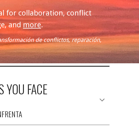
for collaboration, conflict
ge, and
more
.
ansformación de conflictos, reparación,
S YOU FACE
NFRENTA