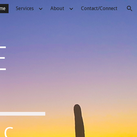
me
Services
About
Contact/Connect
ion
E
LC