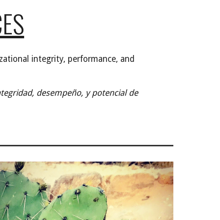
CES
zational integrity, performance, and
integridad, desempe
ñ
o, y potencial de