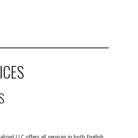
ICES
S
lized LLC offers all services in both English