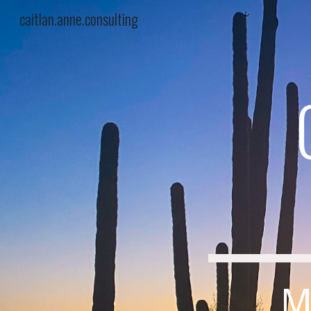
caitlan.anne.consulting
Sk
M