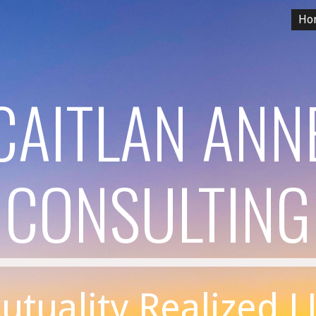
Ho
ip to main content
Skip to navigat
CAITLAN ANN
CONSULTING
utuality Realized L